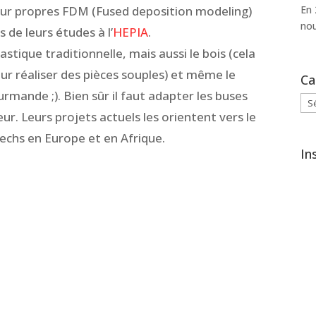
En 
leur propres FDM (Fused deposition modeling)
nou
s de leurs études à l’
HEPIA
.
stique traditionnelle, mais aussi le bois (cela
our réaliser des pièces souples) et même le
Ca
mande ;). Bien sûr il faut adapter les buses
Cat
ur. Leurs projets actuels les orientent vers le
techs en Europe et en Afrique.
In