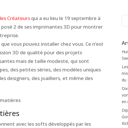
des Créateurs
qui a eu lieu le 19 septembre à
 posé 2 de ses imprimantes 3D pour montrer
treprise.
Ar
 que vous pouvez installer chez vous. Ce n’est
Hui
ession 3D de qualité pour des projets
Swo
antes mais de taille modeste, qui sont
Les
ypes, des petites séries, des modèles uniques
mon
des designers, des joailliers, et même des
du
Dix
von
en 
Dip
tières
Gov
Kic
onnent avec les softs développés par les