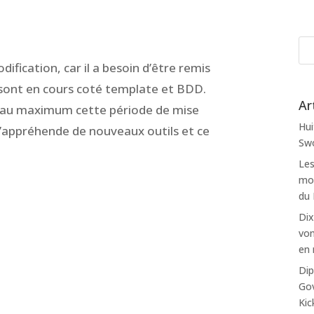
ification, car il a besoin d’être remis
 sont en cours coté template et BDD.
Ar
er au maximum cette période de mise
Hui
 j’appréhende de nouveaux outils et ce
Swo
Les
mon
du
Dix
von
en 
Dip
Gov
Kic