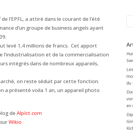
 de l’EPFL, a attiré dans le courant de l’été
ance d’un groupe de business angels ayant
09.
Ar
ut levé 1,4 millions de francs. Cet apport
Hui
de l’industrialisation et de la commercialisation
Swo
urs intégrés dans de nombreux appareils,
Les
mon
arché, on reste séduit par cette fonction.
du
 a présenté voila 1 an, un appareil photo
Dix
von
en 
 blog de
AlpIct.com
Dip
Gov
 sur
Wikio
Kic