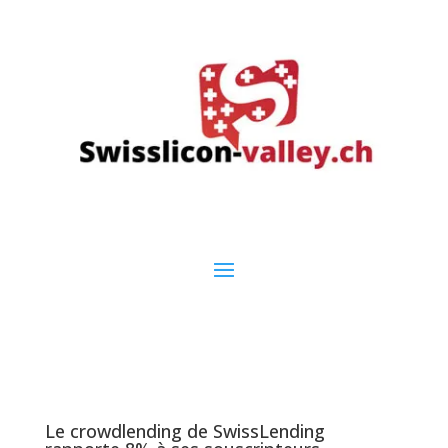
Le crowdlending de SwissLending