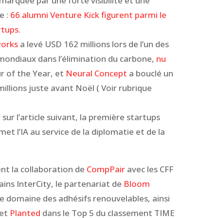
arquée par une forte visibilité et une
e :
66 alumni Venture Kick figurent parmi le
rtups
.
orks
a levé USD 162 millions lors de l’un des
mondiaux dans l’élimination du carbone,
nu
r of the Year, et
Neural Concept
a bouclé un
llions juste avant Noël ( Voir rubrique
sur l’article suivant, la première startups
 met l’IA au service de la diplomatie et de la
nt la collaboration de
CompPair
avec les CFF
ains InterCity, le partenariat de
Bloom
e domaine des adhésifs renouvelables, ainsi
et
Planted
dans le Top 5 du classement TIME