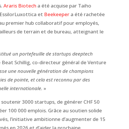
s.
Araris Biotech
a été acquise par Taiho
 EssilorLuxottica et
Beekeeper
a été rachetée
u premier hub collaboratif pour employés,
ailleurs de terrain et de bureau, atteignant le
stitué un portefeuille de startups deeptech
 Beat Schillig, co-directeur général de Venture
sse une nouvelle génération de champions
es de pointe, et cela est reconnu par des
elle internationale.
»
 soutenir 3000 startups, de générer CHF 50
réer 100 000 emplois. Grâce au soutien solide
vés, l’initiative ambitionne d’augmenter de 15
és en 2026 et d’aider la prochaine