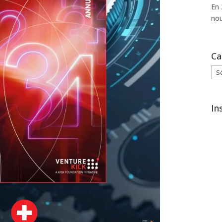
En 
nou
Ca
Cat
In