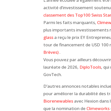
L’année écoulée a également été m
activité d’investissement soutenu
classement des Top100 Swiss Sta
Parmi les faits marquants,
Climew
plus importants investissements 
glass
a reçu le prix EY Entrepreneu
tour de financement de USD 100 mi
Brèves)
.
Vous pouvez par ailleurs découvrir 
lauréate de 2026,
DiploTools
, qui
GovTech.
D’autres annonces notables inclue
pour améliorer la durabilité des tr
Biorenewables
avec Hexion dans l
que la nomination de
Climeworks