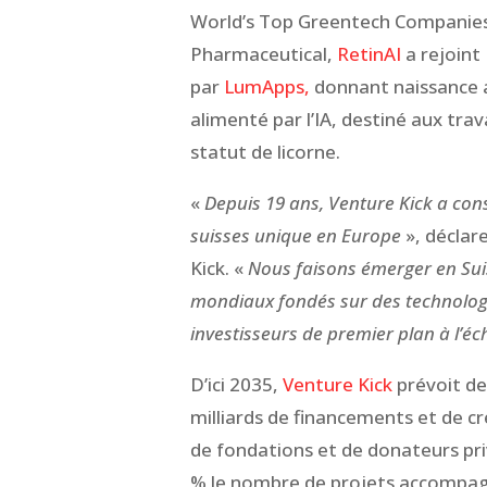
World’s Top Greentech Companie
Pharmaceutical,
RetinAI
a rejoint
par
LumApps,
donnant naissance a
alimenté par l’IA, destiné aux trav
statut de licorne.
«
Depuis 19 ans, Venture Kick a con
suisses unique en Europe
», déclare
Kick. «
Nous faisons émerger en Sui
mondiaux fondés sur des technologi
investisseurs de premier plan à l’éch
D’ici 2035,
Venture Kick
prévoit de
milliards de financements et de c
de fondations et de donateurs pri
% le nombre de projets accompagn