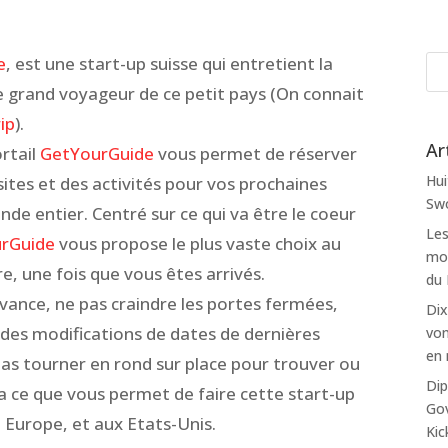
e
, est une start-up suisse qui entretient la
 grand voyageur de ce petit pays (On connait
ip
).
Ar
ortail
GetYourGuide
vous permet de réserver
Hui
isites et des activités pour vos prochaines
Swo
de entier. Centré sur ce qui va être le coeur
Les
rGuide
vous propose le plus vaste choix au
mon
, une fois que vous êtes arrivés.
du
avance, ne pas craindre les portes fermées,
Dix
 des modifications de dates de dernières
von
en 
as tourner en rond sur place pour trouver ou
Dip
ila ce que vous permet de faire cette start-up
Gov
 Europe, et aux Etats-Unis.
Kic