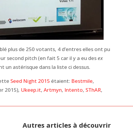
blé plus de 250 votants, 4 d’entres elles ont pu
ur second pitch (en fait 5 car il y a eu des
ex
t un astérisque dans la liste ci dessus.
cette
Seed Night 2015
étaient:
Bestmile
,
er 2015),
Ukeep.it
,
Artmyn
,
Intento
,
SThAR
,
Autres articles à découvrir