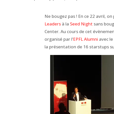
Ne bougez pas ! En ce 22 avril, on
Leaders
à la
Seed Night
sans bouge
Center. Au cours de cet évènement
organisé par l’
EPFL Alumni
avec l
la présentation de 16 starstups s