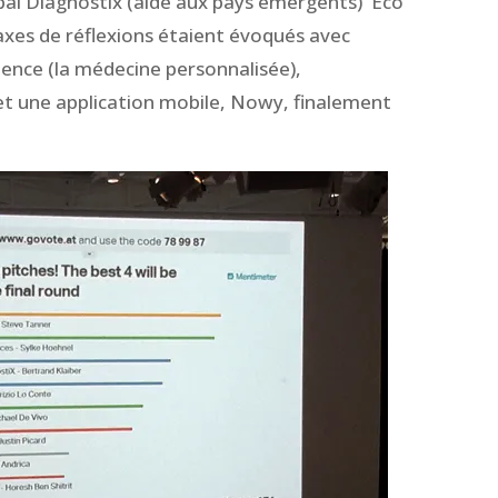
bal Diagnostix (aide aux pays émergents) Eco
 axes de réflexions étaient évoqués avec
cience (la médecine personnalisée),
 et une application mobile, Nowy, finalement