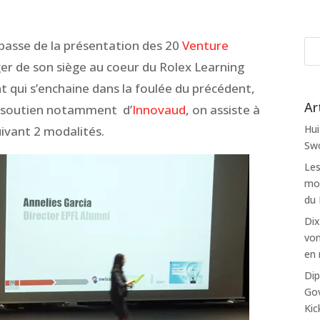
 passe de la présentation des 20
Venture
r de son siège au coeur du Rolex Learning
 qui s’enchaine dans la foulée du précédent,
Ar
e soutien notamment d’
Innovaud
, on assiste à
Hui
uivant 2 modalités.
Swo
Les
mon
du
Dix
von
en 
Dip
Gov
Kic