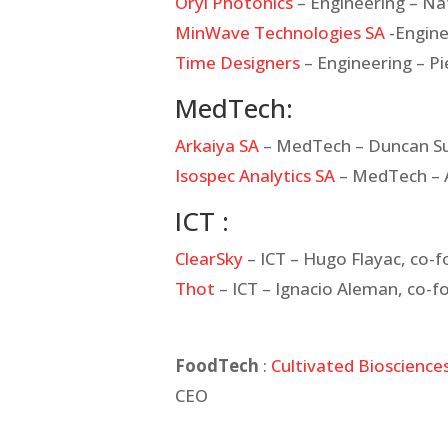
Oryl Photonics
– Engineering – N
MinWave Technologies SA
-Engine
Time Designers
– Engineering – P
MedTech:
Arkaiya SA
– MedTech – Duncan Su
Isospec Analytics SA
– MedTech – 
ICT :
ClearSky
– ICT – Hugo Flayac, co-
Thot
– ICT – Ignacio Aleman, co-
FoodTech
:
Cultivated Bioscience
CEO