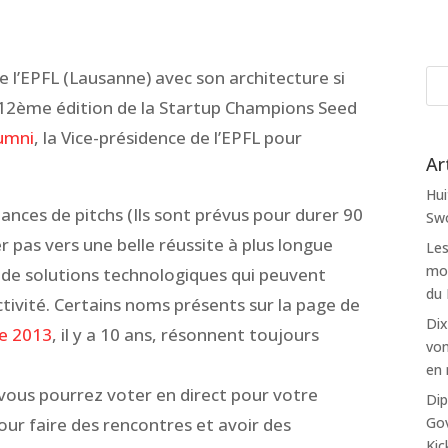
 l’EPFL (Lausanne) avec son architecture si
 la 12ème édition de la Startup Champions Seed
umni
, la Vice-présidence de l’EPFL pour
Ar
Hui
ances de pitchs (Ils sont prévus pour durer 90
Swo
r pas vers une belle réussite à plus longue
Les
mon
 de solutions technologiques qui peuvent
du
tivité. Certains noms présents sur la page de
Dix
e 2013
, il y a 10 ans, résonnent toujours
von
en 
 vous pourrez voter en direct pour votre
Dip
Gov
 pour faire des rencontres et avoir des
Kic