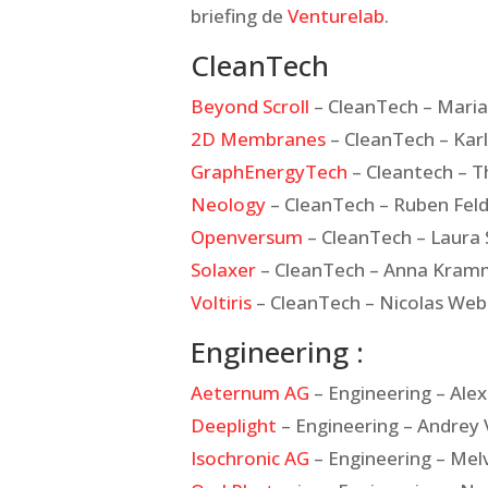
briefing de
Venturelab
.
CleanTech
Beyond Scroll
– CleanTech – Maria
2D Membranes
– CleanTech – Karl
GraphEnergyTech
– Cleantech – 
Neology
– CleanTech – Ruben Fel
Openversum
– CleanTech – Laura
Solaxer
– CleanTech – Anna Kram
Voltiris
– CleanTech – Nicolas Web
Engineering :
Aeternum AG
– Engineering – Ale
Deeplight
– Engineering – Andrey 
Isochronic AG
– Engineering – Mel