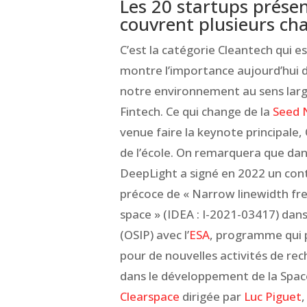
Les 20 startups présen
couvrent plusieurs cha
C’est la catégorie Cleantech qui est
montre l’importance aujourd’hui d
notre environnement au sens large
Fintech. Ce qui change de la
Seed 
venue faire la keynote principale
de l’école. On remarquera que dans
DeepLight a signé en 2022 un con
précoce de « Narrow linewidth fre
space » (IDEA : I-2021-03417) dan
(OSIP) avec l’
ESA
, programme qui p
pour de nouvelles activités de rec
dans le développement de la Spa
Clearspace
dirigée par
Luc Piguet
,