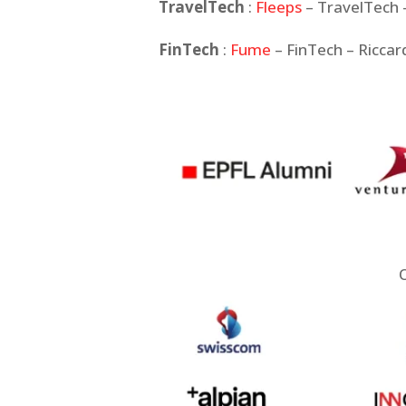
TravelTech
:
Fleeps
– TravelTech 
FinTech
:
Fume
– FinTech – Ricca