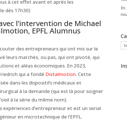
us à cet effet avant et après les
En 
ble dès 17h30)
nou
vec l’intervention de Michael
talmotion, EPFL Alumnus
Ca
Cat
couter des entrepreneurs qui ont mis sur le
é leurs marchés, ou pas, qui ont pivoté, qui
In
utions et aléas économiques. En 2023,
riedrich qui a fondé
Distalmotion
. Cette
isée dans les dispositifs médicaux et
rurgical à la demande (qui est là pour soigner
d’oeil à la série du même nom).
s expériences d’entrepreneur et est un serial
ngénieur en microtechnique de l’EPFL.