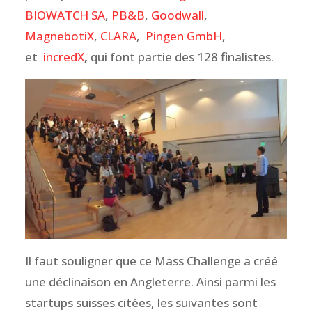
BIOWATCH SA
,
PB&B
,
Goodwall
,
MagnebotiX
,
CLARA
,
Pingen GmbH
,
et
incredX
,
qui font partie des 128 finalistes.
Il faut souligner que ce Mass Challenge a créé
une déclinaison en Angleterre. Ainsi parmi les
startups suisses citées, les suivantes sont