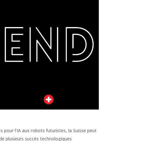
ts pour l’IA aux robots futuristes, la Suisse peut
 de plusieurs succès technologiques