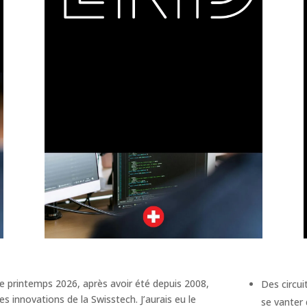
e printemps 2026, après avoir été depuis 2008,
Des circui
es innovations de la Swisstech. J’aurais eu le
se vanter