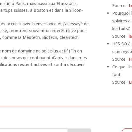
en sûr, à Paris, mais aussi aux Etats-Unis,
Source :
L
artups suisses, à Boston et dans la Silicon-
Pourquoi l
solaires a
s accueilli avec bienveillance et j’ai essayé de
les toits?
sse, montrent souvent un intérêt élevé pour
Source :
l
s, comme la Medtech, Biotech, Cleantech
HES-SO à P
e nom de domaine ne soit plus actif (Fin en
d’un mysté
avec des news qui continuent d’arriver dans mes
Source :
H
blications restent actives et sont à découvrir
Ce que l’i
font !
Source :
E