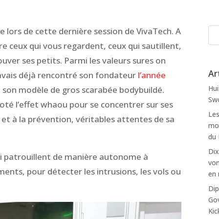
ie lors de cette dernière session de VivaTech. A
ntre ceux qui vous regardent, ceux qui sautillent,
ouver ses petits. Parmi les valeurs sures on
Ar
J’avais déjà rencontré son fondateur
l’année
Hui
é son modèle de gros scarabée bodybuildé.
Swo
coté l’effet whaou pour se concentrer sur ses
Les
é et à la prévention, véritables attentes de sa
mon
du
Dix
i patrouillent de manière autonome à
von
iments, pour détecter les intrusions, les vols ou
en 
Dip
Gov
Kic