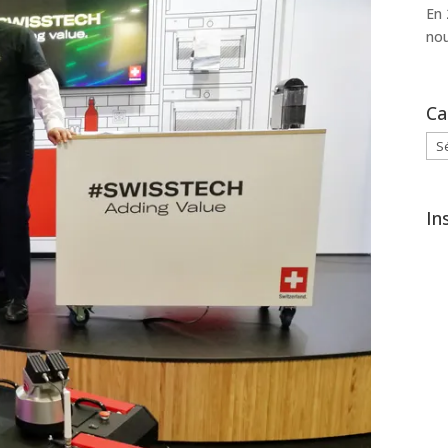
En 
nou
Ca
Cat
In