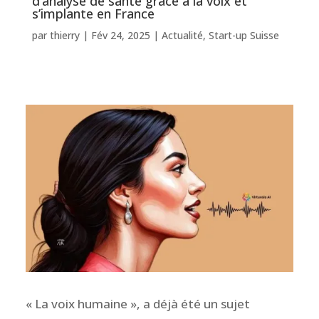
d’analyse de santé grâce à la voix et
s’implante en France
par
thierry
|
Fév 24, 2025
|
Actualité
,
Start-up Suisse
« La voix humaine », a déjà été un sujet