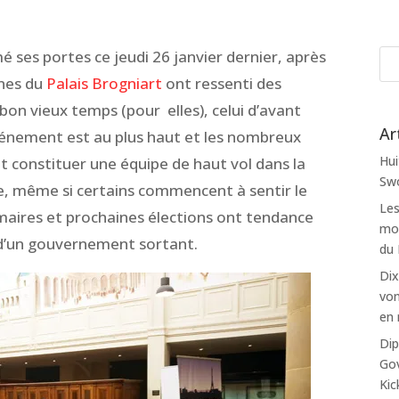
é ses portes ce jeudi 26 janvier dernier, après
nnes du
Palais Brogniart
ont ressenti des
 bon vieux temps (pour elles), celui d’avant
Ar
vénement est au plus haut et les nombreux
Hui
constituer une équipe de haut vol dans la
Swo
e,
même si certains commencent à sentir le
Les
imaires et prochaines élections ont tendance
mon
 d’un gouvernement sortant.
du
Dix
von
en 
Dip
Gov
Kic