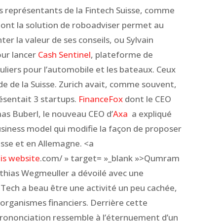
 ces représentants de la Fintech Suisse, comme
dont la solution de roboadviser permet au
er la valeur de ses conseils, ou Sylvain
pour lancer
Cash Sentinel
, plateforme de
uliers pour l’automobile et les bateaux. Ceux
de de la Suisse. Zurich avait, comme souvent,
ésentait 3 startups.
FinanceFox
dont le CEO
mas Buberl, le nouveau CEO d’
Axa
a expliqué
siness model qui modifie la façon de proposer
sse et en Allemagne. <a
his website
.com/ » target= »_blank »>Qumram
athias Wegmeuller a dévoilé avec une
Tech a beau être une activité un peu cachée,
s organismes financiers. Derrière cette
prononciation ressemble à l’éternuement d’un