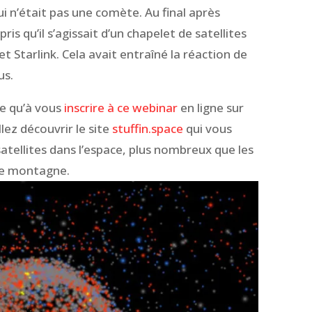
qui n’était pas une comète. Au final après
is qu’il s’agissait d’un chapelet de satellites
t Starlink. Cela avait entraîné la réaction de
us.
te qu’à vous
inscrire à ce webinar
en ligne sur
ez découvrir le site
stuffin.space
qui vous
tellites dans l’espace, plus nombreux que les
de montagne.