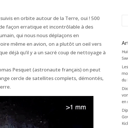
uivis en orbite autour de la Terre, oui ! 500
de façon erratique et incontrôlable à des
umain, qui nous nous déplaçons en
Ar
 voire même en avion, on a plutôt un oeil vers
Hui
que déjà qu’il y a un sacré coup de nettoyage à
Swo
Les
homas Pesquet (astronaute français) on peut
mon
ange cercle de satellites complets, démontés,
du
erre.
Dix
von
en 
Dip
Gov
Kic