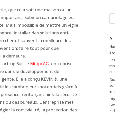
ile, que cela soit une maison ou un
 important. Subir un cambriolage est
. Mais impossible de mettre un vigile
nce, installer des solutions anti-
Ar
eu cher et souvent la meilleure des
Hui
évention: faire tout pour que
Swo
 la demeure.
Les
 start-up Suisse
Mitipi AG
, entreprise
mon
sée dans le développement de
du
lligente. Elle a conçu KEVIN®, une
Dix
von
de les cambrioleurs potentiels grâce à
en 
 présence, renforçant ainsi la sécurité
Dip
ns ou des bureaux. L’entreprise met
Gov
égier la convivialité, la protection des
Kic