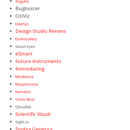
Augurix
Bugbuster
CitiViz
DepSys
Design Studio Renens
Domosafety
Smart Eyes
eSmart
Future Instruments
Immodating
Mindmaze
Morphotonix
Nanolive
Osmo Blue
Qloudlab
Scientific Visual
Sight.io
Sophia Genetics