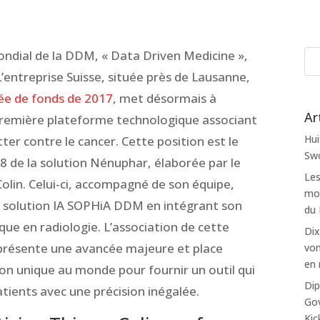
ondial de la DDM, « Data Driven Medicine »,
’entreprise Suisse, située près de Lausanne,
ée de fonds de 2017
, met désormais à
Ar
première plateforme technologique associant
Hui
er contre le cancer. Cette position est le
Swo
18 de la solution Nénuphar, élaborée par le
Les
Colin. Celui-ci, accompagné de son équipe,
mon
a solution IA SOPHiA DDM en intégrant son
du
ue en radiologie. L’association de cette
Dix
présente une avancée majeure et place
von
en 
on unique au monde pour fournir un outil qui
Dip
tients avec une précision inégalée.
Gov
Kic