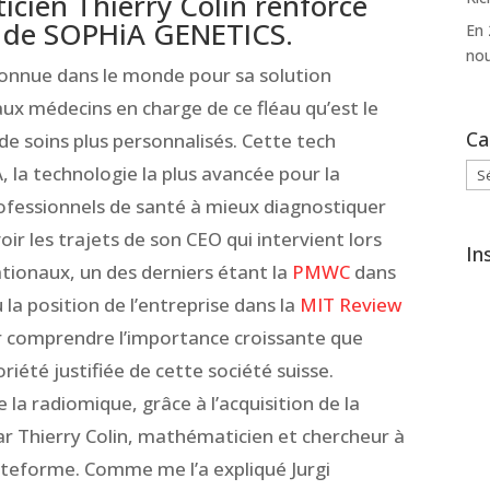
cien Thierry Colin renforce
A de SOPHiA GENETICS.
En 
nou
 connue dans le monde pour sa solution
x médecins en charge de ce fléau qu’est le
Ca
de soins plus personnalisés. Cette tech
Cat
la technologie la plus avancée pour la
rofessionnels de santé à mieux diagnostiquer
 voir les trajets de son CEO qui intervient lors
In
ionaux, un des derniers étant la
PMWC
dans
u la position de l’entreprise dans la
MIT Review
 comprendre l’importance croissante que
riété justifiée de cette société suisse.
 la radiomique, grâce à l’acquisition de la
r Thierry Colin, mathématicien et chercheur à
plateforme. Comme me l’a expliqué Jurgi