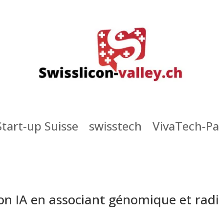
Start-up Suisse
swisstech
VivaTech-Pa
n IA en associant génomique et ra