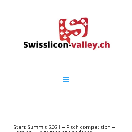
Start Summit 2021 – Pitch competition –