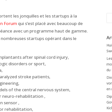
rtent les jonquilles et les startups à la
in Forum
qui s’est placé avec beaucoup de
la séance avec un programme haut de gamme.
Ar
 nombreuses startups opérant dans le
Hui
Swo
mplantants after spinal cord injury,
Les
logic disorders or sport,
mon
a,
du
aralyzed stroke patients,
Dix
ngineering,
von
en 
odels of the central nervous system,
r neuro-rehabilitation ,
Dip
Gov
n sensor ,
Kic
r rehabilitation,