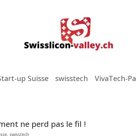
Start-up Suisse
swisstech
VivaTech-Pa
ment ne perd pas le fil !
isse
,
swisstech