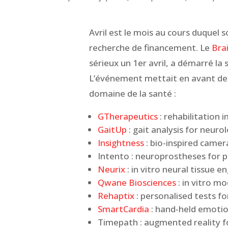
Avril est le mois au cours duquel so
recherche de financement. Le
Bra
sérieux un 1er avril, a démarré 
L’événement mettait en avant de
domaine de la santé :
GTherapeutics
: rehabilitation i
GaitUp
: gait analysis for neuro
Insightness
: bio-inspired camer
Intento : neuroprostheses for p
Neurix
: in vitro neural tissue e
Qwane Biosciences
: in vitro m
Rehaptix
: personalised tests fo
SmartCardia
: hand‐held emotio
Timepath : augmented reality fo