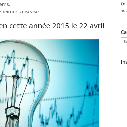
tems,
En 
nou
lzheimer’s disease.
en cette année 2015 le 22 avril
Ca
Cat
In