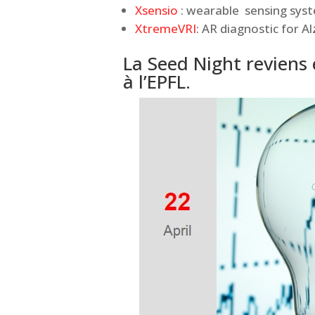
Xsensio
: wearable sensing sys
XtremeVRI
: AR diagnostic for A
La Seed Night reviens 
à l’EPFL.