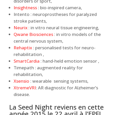
disorders or sport,
Insightness
: bio-inspired camera,
Intento : neuroprostheses for paralyzed
stroke patients,
Neurix
: in vitro neural tissue engineering,
Qwane Biosciences
: in vitro models of the
central nervous system,
Rehaptix
: personalised tests for neuro-
rehabilitation ,
SmartCardia
: hand‐held emotion sensor ,
Timepath : augmented reality for
rehabilitation,
Xsensio
: wearable sensing systems,
XtremeVRI
: AR diagnostic for Alzheimer’s
disease.
La Seed Night reviens en cette
année 2015 le 22 avril à l’EPFL.