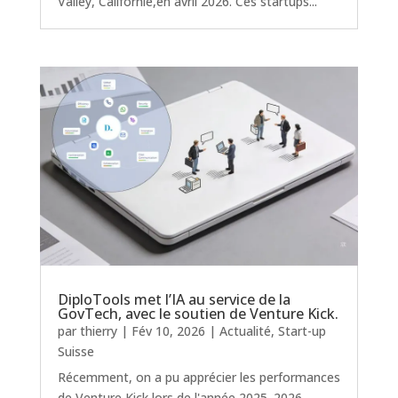
Valley, Californie,en avril 2026. Ces startups...
DiploTools met l’IA au service de la
GovTech, avec le soutien de Venture Kick.
par
thierry
|
Fév 10, 2026
|
Actualité
,
Start-up
Suisse
Récemment, on a pu apprécier les performances
de Venture Kick lors de l'année 2025. 2026