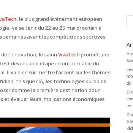
ivaTech
, le plus grand événement européen
ogie, va se tenir du 22 au 25 mai prochain à
ues semaines avant les compétitions sportives
Ar
Hui
 de l’innovation, le salon
VivaTech
promet une
Swo
il est devenu une étape incontournable du
Les
l. Il va bien sûr mettre l’accent sur les thèmes
mon
dien, tels que l’IA, les technologies durables
du
poser comme la première destination pour
Dix
 et évaluer leurs implications économiques
von
en 
Dip
Gov
Kic