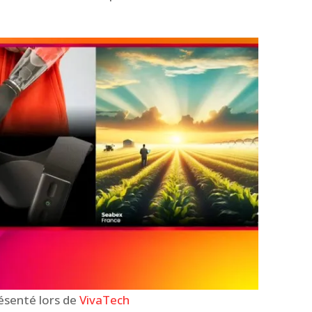
résenté lors de
VivaTech