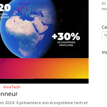
En 
nou
Ca
Cat
In
VivaTech
honneur
en 2024. Il présentera son écosystème tech et