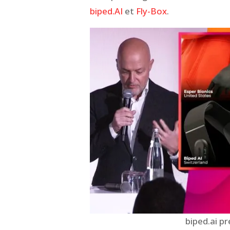
biped.AI
et
Fly-Box
.
biped.ai p