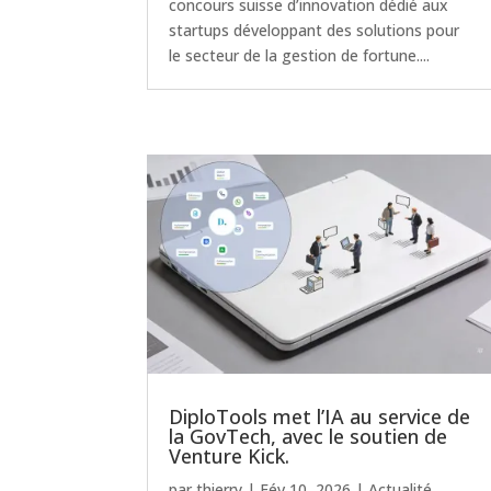
concours suisse d’innovation dédié aux
startups développant des solutions pour
le secteur de la gestion de fortune....
DiploTools met l’IA au service de
la GovTech, avec le soutien de
Venture Kick.
par
thierry
|
Fév 10, 2026
|
Actualité
,