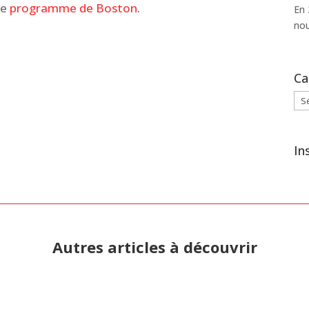
le
programme de Boston
.
En 
nou
Ca
Cat
In
Autres articles à découvrir