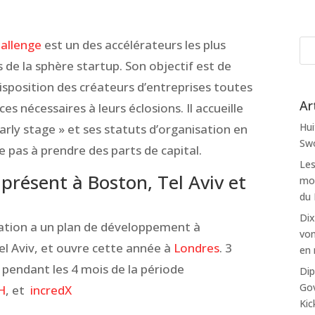
allenge
est un des accélérateurs les plus
 de la sphère startup. Son objectif est de
isposition des créateurs d’entreprises toutes
Ar
ces nécessaires à leurs éclosions. Il accueille
Hui
arly stage » et ses statuts d’organisation en
Swo
e pas à prendre des parts de capital.
Les
présent à Boston, Tel Aviv et
mon
du
Dix
sation a un plan de développement à
von
 Tel Aviv, et ouvre cette année à
Londres
. 3
en 
 pendant les 4 mois de la période
Dip
Gov
H
, et
incredX
Kic