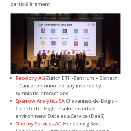
particulièrement .
Recolony AG
Zürich ETH-Zentrum – Biotech
– Cancer immunotherapy inspired by
symbiotic interactions
Sparrow Analytics SA
Chavannes-de-Bogis –
Cleantech – High-resolution urban
environment Data as a Service (DaaS)
Onocoy Services AG
Hünenberg See –