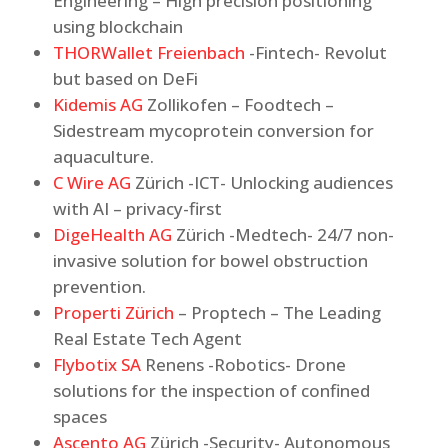
Engineering – High precision positioning
using blockchain
THORWallet Freienbach
-Fintech- Revolut
but based on DeFi
Kidemis AG
Zollikofen – Foodtech –
Sidestream mycoprotein conversion for
aquaculture.
C Wire AG
Zürich -ICT- Unlocking audiences
with AI – privacy-first
DigeHealth AG
Zürich -Medtech- 24/7 non-
invasive solution for bowel obstruction
prevention.
Properti Zürich
– Proptech – The Leading
Real Estate Tech Agent
Flybotix SA
Renens -Robotics- Drone
solutions for the inspection of confined
spaces
Ascento AG
Zürich -Security- Autonomous