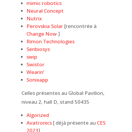
mimic robotics
Neural Concept
Nutrix
Perovskia Solar
[rencontrée à
Change Now
]
Rimon Technologies
Senbiosys
swip
Swistor
Wearin’
Sonixapp
Celles présentes au Global Pavilion,
niveau 2, hall D, stand 50435
Algorized
Avatronics
[ déjà présente au
CES
2023
]