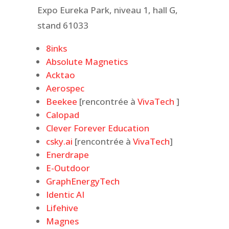
Expo Eureka Park, niveau 1, hall G,
stand 61033
8inks
Absolute Magnetics
Acktao
Aerospec
Beekee
[rencontrée à
VivaTech
]
Calopad
Clever Forever Education
csky.ai
[rencontrée à
VivaTech
]
Enerdrape
E-Outdoor
GraphEnergyTech
Identic AI
Lifehive
Magnes