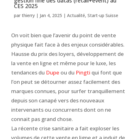
gestion fine des datas (retail+event) au
CES 2025
par
thierry
|
Jan 4, 2025
|
Actualité
,
Start-up Suisse
On voit bien que l’avenir du point de vente
physique fait face à des enjeux considérables.
Hausse du prix des loyers, développement de
la vente en ligne et même pour le luxe, les
tendances du
Dupe
ou du
Pingti
qui font que
l’on peut se détourner assez facilement des
marques connues, pour surfer tranquillement
depuis son canapé vers des nouveaux
intervenants ou concurrents dont on ne
connait pas grand chose.
La récente crise sanitaire a fait exploser les
volumes de cette vente en ligne et a induit de