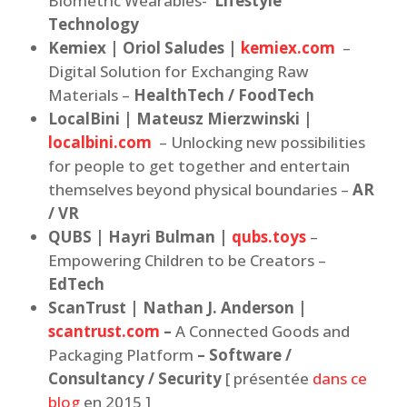
Biometric Wearables-
Lifestyle
Technology
Kemiex | Oriol Saludes |
kemiex.com
–
Digital Solution for Exchanging Raw
Materials –
HealthTech / FoodTech
LocalBini | Mateusz Mierzwinski |
localbini.com
– Unlocking new possibilities
for people to get together and entertain
themselves beyond physical boundaries –
AR
/ VR
QUBS | Hayri Bulman |
qubs.toys
–
Empowering Children to be Creators –
EdTech
ScanTrust | Nathan J. Anderson |
scantrust.com
–
A Connected Goods and
Packaging Platform
– Software /
Consultancy / Security
[ présentée
dans ce
blog
en 2015 ]