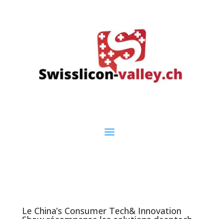
Le China’s Consumer Tech& Innovation