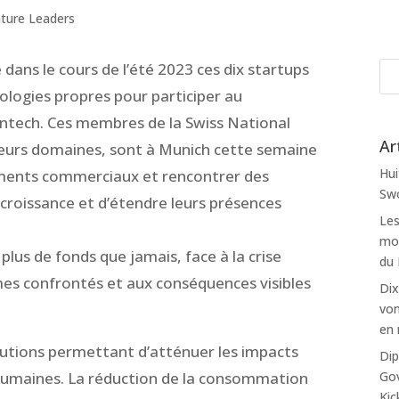
ture Leaders
 dans le cours de l’été 2023 ces dix startups
nologies propres pour participer au
tech. Ces membres de la Swiss National
Ar
eurs domaines, sont à Munich cette semaine
Hui
ements commerciaux et rencontrer des
Swo
r croissance et d’étendre leurs présences
Les
mon
plus de fonds que jamais, face à la crise
du
es confrontés et aux conséquences visibles
Dix
von
en 
olutions permettant d’atténuer les impacts
Dip
Gov
humaines. La réduction de la consommation
Kic